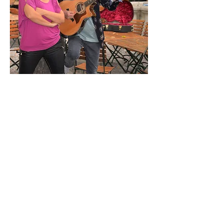
Ursula Gerstbach:
„Mit 15 oder so hab ich das erste Mal H.C.
Artmann gelesen und war fasziniert.
Manche Wörter konnte ich erst beim 10.
Versuch (und natürlich laut lesend!)
entschlüsseln. Eines davon, das weiß ich
noch, war das Wort "Mal". Hat für mich im
Kontext überhaupt keinen Sinn ergeben.
Bis ich das stumme d zwischen a und l