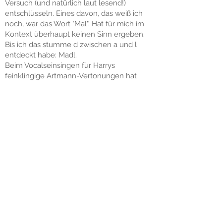
Versuch (und natürlich laut lesend!)
entschlüsseln. Eines davon, das weiß ich
noch, war das Wort "Mal". Hat für mich im
Kontext überhaupt keinen Sinn ergeben.
Bis ich das stumme d zwischen a und l
entdeckt habe: Madl.
Beim Vocalseinsingen für Harrys
feinklingige Artmann-Vertonungen hat
mich das Wort und Artmanns Schreibweise
wieder eingeholt.“
Franz Bodi:
„Unsere Musik sollte frei von
einordenbaren Genres sein, um auch H.C.
Artmanns Freiheit, mit der Sprache
umzugehen, widerzuspiegeln. Es kommen
Elemente verschiedener
popularmusikalischen Stile vor, die durch
eine drum & bass-artige Klammer
zusammengehalten werden.“
Harry Unger:
„Als Jüngling bekam ich einst im Theater