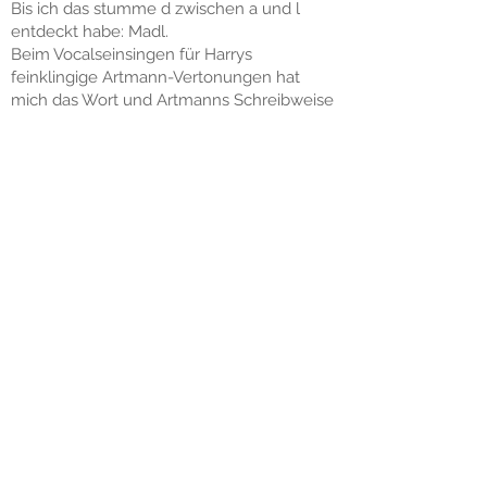
Bis ich das stumme d zwischen a und l
entdeckt habe: Madl.
Beim Vocalseinsingen für Harrys
feinklingige Artmann-Vertonungen hat
mich das Wort und Artmanns Schreibweise
wieder eingeholt.“
Franz Bodi:
„Unsere Musik sollte frei von
einordenbaren Genres sein, um auch H.C.
Artmanns Freiheit, mit der Sprache
umzugehen, widerzuspiegeln. Es kommen
Elemente verschiedener
popularmusikalischen Stile vor, die durch
eine drum & bass-artige Klammer
zusammengehalten werden.“
Harry Unger:
„Als Jüngling bekam ich einst im Theater
von einem Dramaturgen das legendäre
Büchlein „MED ANA SCHWOAZZN DINTN“
von H.C. Artmann als Premierengeschenk